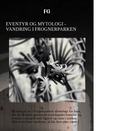
EVENTYR OG MYTOLOGI -
VANDRING I FROGNERPARKEN
Bli med på tur i Frognerparken tilrettelagt for barn,
der du får høre spennende mytologiske historier og
eventyr i samspill med figurer og natur i parken.
(Det er en liten vandretur, så kle dere etter været.)