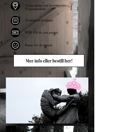
Turen starter ved hovedporten i
Frognerparken.
Arrangeres søndager.
NOK 100 kr. per person.
Passer for de minste.
Mer info eller bestill her!